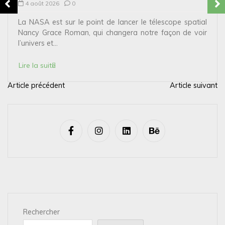
4 août 2026
0
La NASA est sur le point de lancer le télescope spatial
Nancy Grace Roman, qui changera notre façon de voir
l’univers et...
Lire la suite
Article précédent
Article suivant
N
a
v
i
g
a
t
i
Rechercher
o