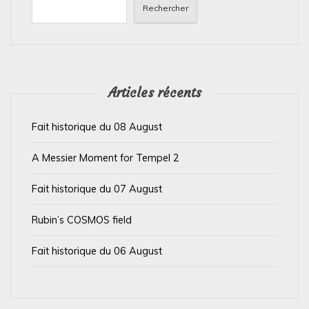
n
Rechercher
d
e
l
’
Articles récents
a
Fait historique du 08 August
r
t
A Messier Moment for Tempel 2
i
Fait historique du 07 August
c
l
Rubin’s COSMOS field
e
Fait historique du 06 August