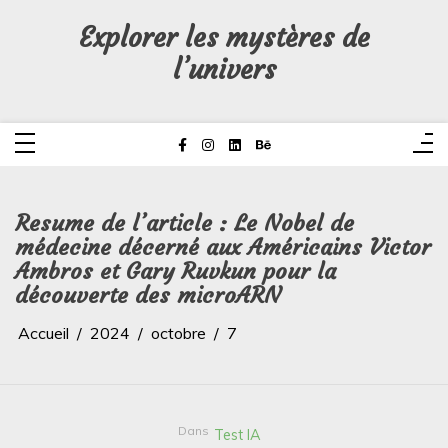
Aller
au
Explorer les mystères de
contenu
l’univers
Resume de l’article : Le Nobel de
médecine décerné aux Américains Victor
Ambros et Gary Ruvkun pour la
découverte des microARN
Accueil
2024
octobre
7
Dans
Test IA