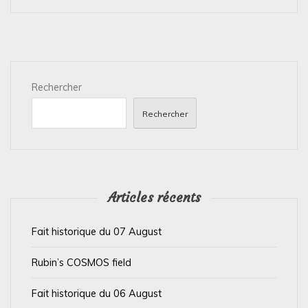
g
a
t
i
Rechercher
o
n
Rechercher
d
e
l
’
Articles récents
a
Fait historique du 07 August
r
t
Rubin’s COSMOS field
i
Fait historique du 06 August
c