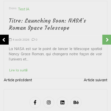
Dans
Test IA
Titre: Launching Soon: NASA’s
Roman Space Telescope
4 août 2026
0
La NASA est sur le point de lancer le télescope spatial
Nancy Grace Roman, qui changera notre façon de voir
l’univers et...
Lire la suite
Article précédent
Article suivant
N
a
v
i