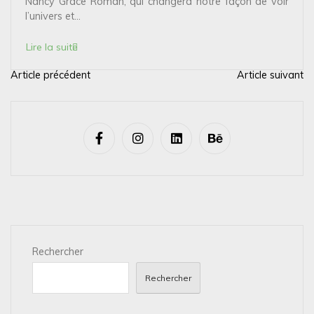
Nancy Grace Roman, qui changera notre façon de voir
l’univers et...
Lire la suite
Article précédent
Article suivant
N
a
v
i
g
a
t
i
Rechercher
o
n
Rechercher
d