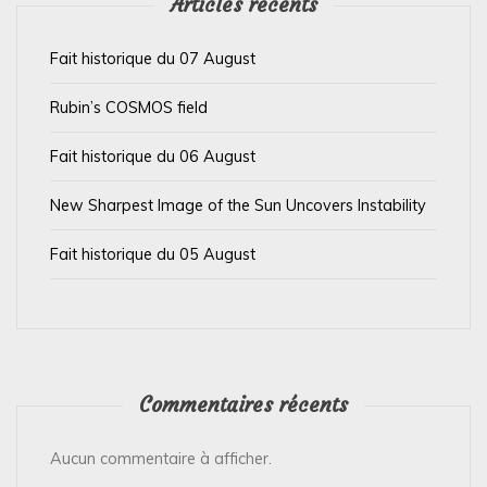
’
Articles récents
a
Fait historique du 07 August
r
t
Rubin’s COSMOS field
i
Fait historique du 06 August
c
l
New Sharpest Image of the Sun Uncovers Instability
e
Fait historique du 05 August
Commentaires récents
Aucun commentaire à afficher.