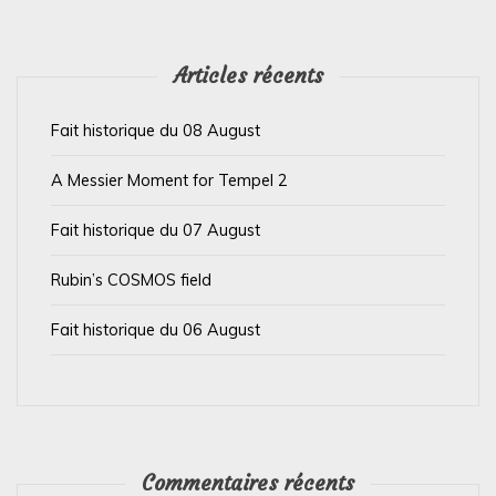
e
l
’
Articles récents
a
Fait historique du 08 August
r
t
A Messier Moment for Tempel 2
i
Fait historique du 07 August
c
l
Rubin’s COSMOS field
e
Fait historique du 06 August
Commentaires récents