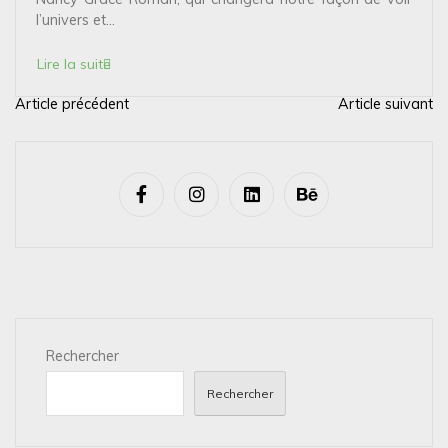
l’univers et...
Lire la suite
Article précédent
Article suivant
N
a
v
i
g
a
t
i
Rechercher
o
n
Rechercher
d