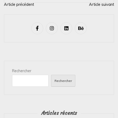
Article précédent
Article suivant
N
a
v
i
g
a
t
i
Rechercher
o
n
Rechercher
d
e
l
’
Articles récents