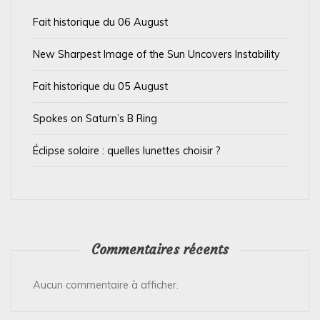
a
Fait historique du 06 August
r
t
New Sharpest Image of the Sun Uncovers Instability
i
Fait historique du 05 August
c
l
Spokes on Saturn’s B Ring
e
Éclipse solaire : quelles lunettes choisir ?
Commentaires récents
Aucun commentaire à afficher.