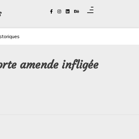
s
storiques
orte amende infligée