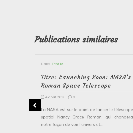
Publications similaires
Dans
Test IA
Titre: Launching Soon: NASA’s
Roman Space Telescope
4 août 2026
0
erver le
La NASA est sur le point de lancer le télescope
 solaire de
spatial Nancy Grace Roman, qui changera
points...
notre façon de voir l’univers et...