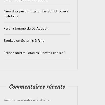
New Sharpest Image of the Sun Uncovers
Instability
Fait historique du 05 August
Spokes on Saturn’s B Ring
Dans
Test IA
Dans
Test
Éclipse solaire : quelles lunettes choisir ?
Le trésor caché des téléphones
El Ni
usagés de la Banque
immin
d’Angleterre
prépa
4 août 2026
0
4 août 
Commentaires récents
L’Or de Nos Téléphones : Un Trésor Recyclé
Le Pérou
pour un Futur Plus Vert Qui aurait cru que la
Face à l
Aucun commentaire à afficher.
précieuse bague ou le...
Pérou est