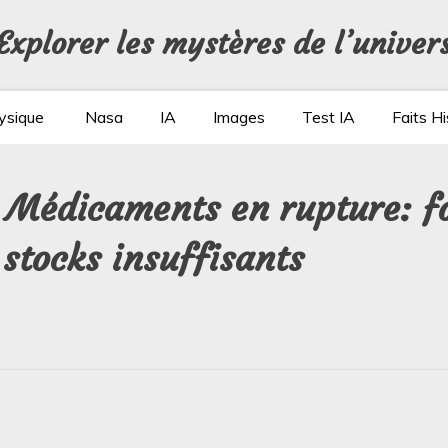
Explorer les mystères de l’univer
ysique
Nasa
IA
Images
Test IA
Faits Hi
: Médicaments en rupture: f
 stocks insuffisants