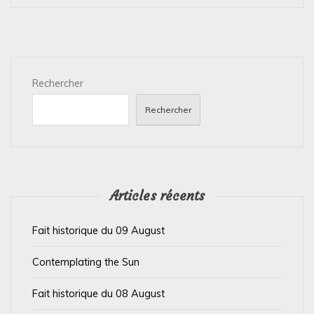
a
t
i
Rechercher
o
n
Rechercher
d
e
l
’
Articles récents
a
Fait historique du 09 August
r
t
Contemplating the Sun
i
Fait historique du 08 August
c