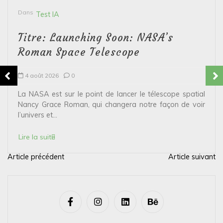
Dans
Test IA
Titre: Launching Soon: NASA’s
Roman Space Telescope
4 août 2026
0
La NASA est sur le point de lancer le télescope spatial
Nancy Grace Roman, qui changera notre façon de voir
l’univers et...
Lire la suite
Article précédent
Article suivant
N
a
v
i
g