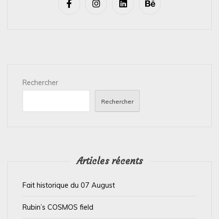
i
g
a
t
i
Rechercher
o
n
Rechercher
d
e
l
’
Articles récents
a
Fait historique du 07 August
r
t
Rubin’s COSMOS field