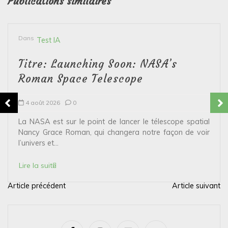
Publications similaires
Dans
Test IA
Titre: Launching Soon: NASA’s
Roman Space Telescope
4 août 2026
0
La NASA est sur le point de lancer le télescope spatial
Nancy Grace Roman, qui changera notre façon de voir
l’univers et...
Lire la suite
Article précédent
Article suivant
N
a
v