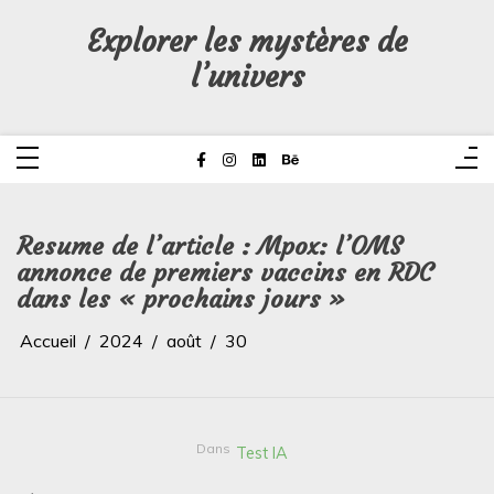
Aller
au
Explorer les mystères de
contenu
l’univers
Resume de l’article : Mpox: l’OMS
annonce de premiers vaccins en RDC
dans les « prochains jours »
Accueil
2024
août
30
Dans
Test IA