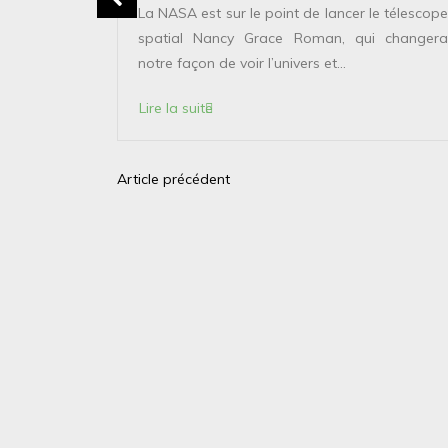
erver le
La NASA est sur le point de lancer le télescope
 solaire de
spatial Nancy Grace Roman, qui changera
points...
notre façon de voir l’univers et...
Lire la suite
Article précédent
N
a
v
i
g
a
t
i
o