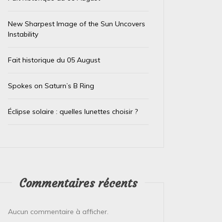
New Sharpest Image of the Sun Uncovers
Instability
Fait historique du 05 August
Spokes on Saturn’s B Ring
Éclipse solaire : quelles lunettes choisir ?
Dans
Test IA
Dans
Test
Le trésor caché des téléphones
El Ni
Commentaires récents
usagés de la Banque
immin
d’Angleterre
prépa
Aucun commentaire à afficher.
4 août 2026
0
4 août 