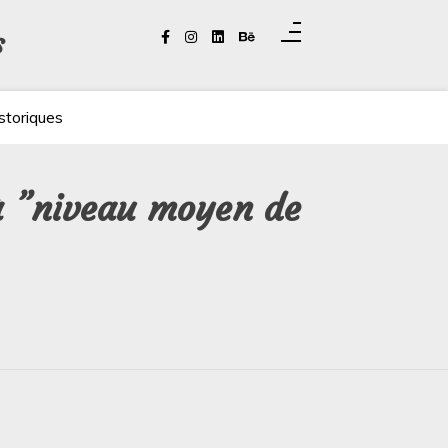
s
storiques
 à ”niveau moyen de