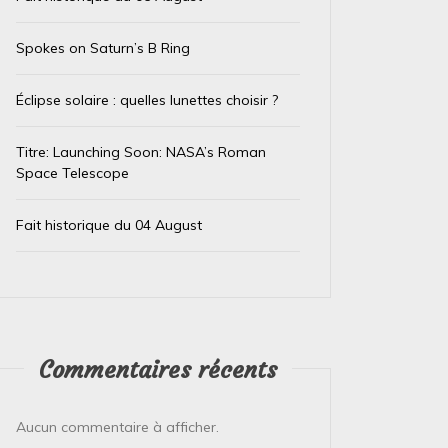
Spokes on Saturn’s B Ring
Éclipse solaire : quelles lunettes choisir ?
Titre: Launching Soon: NASA’s Roman
Space Telescope
Fait historique du 04 August
Dans
Test IA
Dans
Test
Le trésor caché des téléphones
El Ni
usagés de la Banque
immin
Commentaires récents
d’Angleterre
prépa
4 août 2026
0
4 août 
Aucun commentaire à afficher.