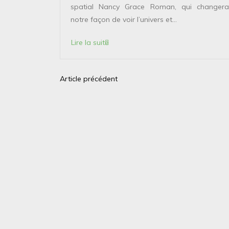
 solaire de
spatial Nancy Grace Roman, qui changera
points...
notre façon de voir l’univers et...
Lire la suite
Article précédent
N
a
v
i
g
a
t
i
o