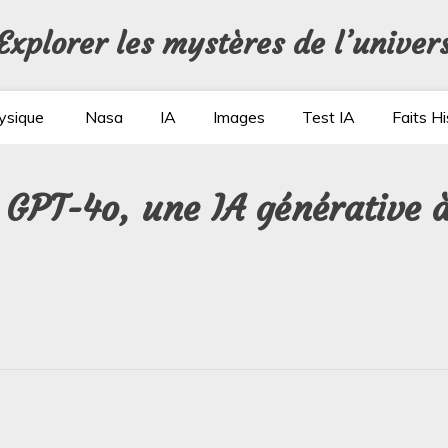
Explorer les mystères de l’univer
ysique
Nasa
IA
Images
Test IA
Faits Hi
: GPT-4o, une IA générative