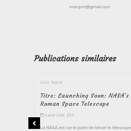
marcpm@gmail.com
Publications similaires
Dans
Test IA
Titre: Launching Soon: NASA’s
Roman Space Telescope
4 août 2026
0
erver le
La NASA est sur le point de lancer le télescope