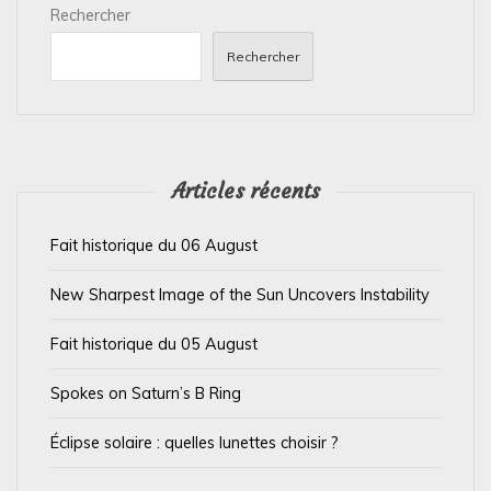
Rechercher
o
n
Rechercher
d
e
l
’
Articles récents
a
Fait historique du 06 August
r
t
New Sharpest Image of the Sun Uncovers Instability
i
Fait historique du 05 August
c
l
Spokes on Saturn’s B Ring
e
Éclipse solaire : quelles lunettes choisir ?