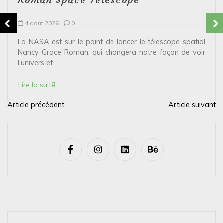
Roman Space Telescope
4 août 2026
0
La NASA est sur le point de lancer le télescope spatial
Nancy Grace Roman, qui changera notre façon de voir
l’univers et...
Lire la suite
Article précédent
Article suivant
N
a
v
i
g
a
t
i