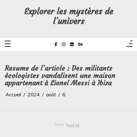
Aller
au
Explorer les mystères de
contenu
l’univers
Resume de l’article : Des militants
écologistes vandalisent une maison
appartenant à Lionel Messi à Ibiza
Accueil
2024
août
6
Dans
Test IA