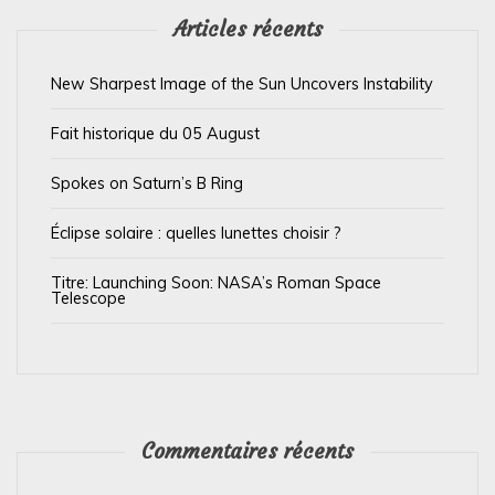
’
Articles récents
a
New Sharpest Image of the Sun Uncovers Instability
r
t
Fait historique du 05 August
i
Spokes on Saturn’s B Ring
c
l
Éclipse solaire : quelles lunettes choisir ?
e
Titre: Launching Soon: NASA’s Roman Space
Telescope
Commentaires récents