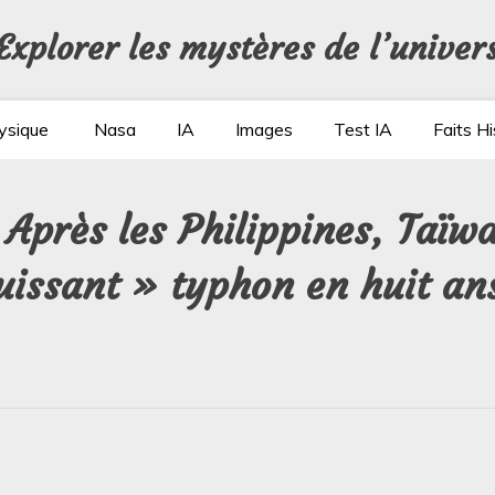
Explorer les mystères de l’univer
ysique
Nasa
IA
Images
Test IA
Faits Hi
: Après les Philippines, Taïw
puissant » typhon en huit an