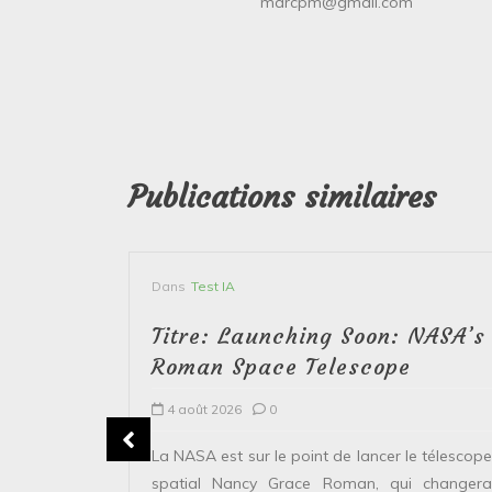
marcpm@gmail.com
Publications similaires
Dans
Test IA
Titre: Launching Soon: NASA’s
Roman Space Telescope
4 août 2026
0
erver le
La NASA est sur le point de lancer le télescope
 solaire de
spatial Nancy Grace Roman, qui changera