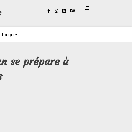
s
storiques
an se prépare à
s