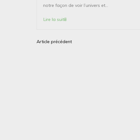
points...
notre façon de voir l’univers et...
Lire la suite
Article précédent
N
a
v
i
g
a
t
i
o
n