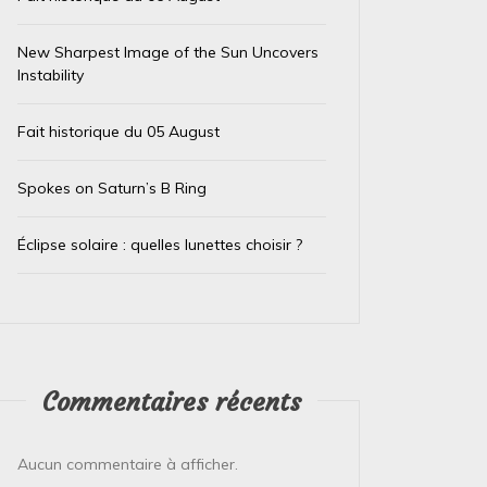
New Sharpest Image of the Sun Uncovers
Instability
Fait historique du 05 August
Spokes on Saturn’s B Ring
Éclipse solaire : quelles lunettes choisir ?
Dans
Test IA
Dans
Test
Le trésor caché des téléphones
El Ni
usagés de la Banque
immin
d’Angleterre
prépa
Commentaires récents
4 août 2026
0
4 août 
Aucun commentaire à afficher.
L’Or de Nos Téléphones : Un Trésor Recyclé
Le Pérou