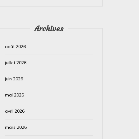
pour un Futur Plus Vert Qui aurait cru que la
Face à l
précieuse bague ou le...
Pérou est
Archives
Lire la suite
Lire la su
août 2026
juillet 2026
juin 2026
mai 2026
avril 2026
mars 2026