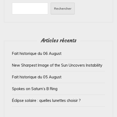
n
Rechercher
d
e
l
’
Articles récents
a
Fait historique du 06 August
r
t
New Sharpest Image of the Sun Uncovers Instability
i
Fait historique du 05 August
c
l
Spokes on Saturn’s B Ring
e
Éclipse solaire : quelles lunettes choisir ?