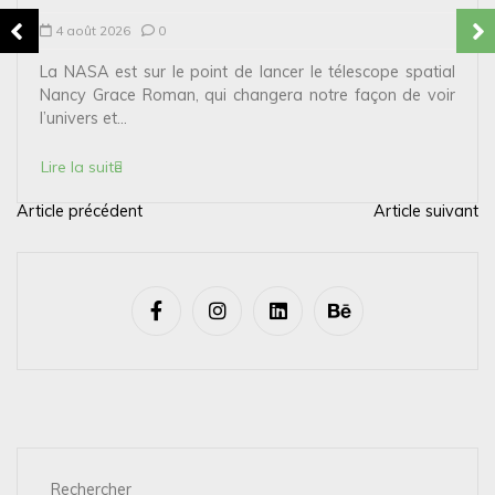
4 août 2026
0
La NASA est sur le point de lancer le télescope spatial
Nancy Grace Roman, qui changera notre façon de voir
l’univers et...
Lire la suite
Article précédent
Article suivant
N
a
v
i
g
a
t
i
Rechercher
o