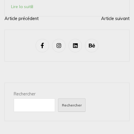
Lire la suite
Article précédent
Article suivant
N
a
v
i
g
a
t
i
Rechercher
o
n
Rechercher
d
e
l