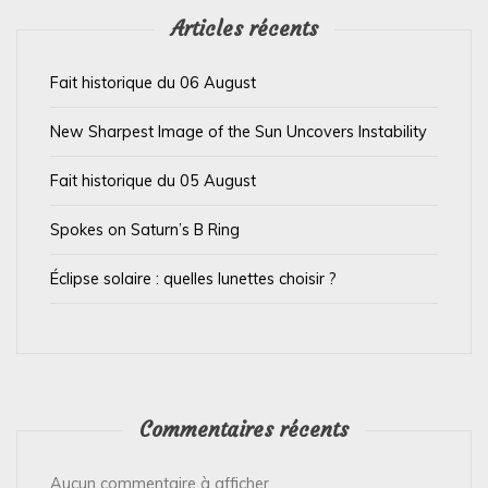
’
Articles récents
a
Fait historique du 06 August
r
t
New Sharpest Image of the Sun Uncovers Instability
i
Fait historique du 05 August
c
l
Spokes on Saturn’s B Ring
e
Éclipse solaire : quelles lunettes choisir ?
Commentaires récents
Aucun commentaire à afficher.