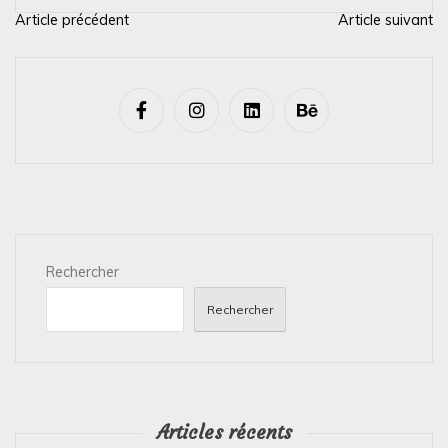
Article précédent
Article suivant
N
a
v
i
g
a
t
i
Rechercher
o
n
Rechercher
d
e
l
’
Articles récents