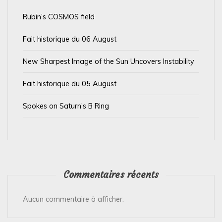
a
Rubin’s COSMOS field
r
t
Fait historique du 06 August
i
New Sharpest Image of the Sun Uncovers Instability
c
l
Fait historique du 05 August
e
Spokes on Saturn’s B Ring
Commentaires récents
Aucun commentaire à afficher.