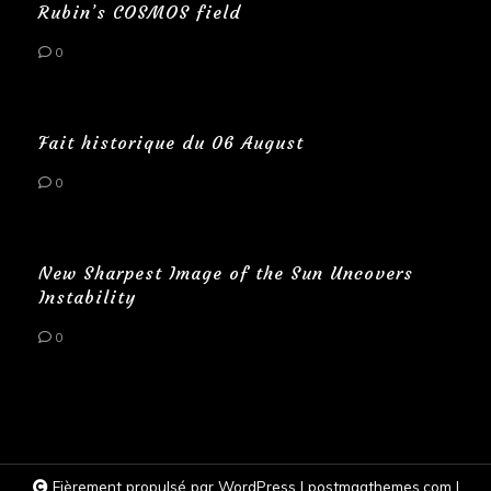
Rubin’s COSMOS field
0
Fait historique du 06 August
0
New Sharpest Image of the Sun Uncovers
Instability
0
Fièrement propulsé par WordPress
|
postmagthemes.com
|