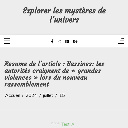
Aller
au
Explorer les mystères de
contenu
l’univers
Resume de l’article : Bassines: les
autorités craignent de « grandes
violences » lors du nouveau
rassemblement
Accueil
2024
juillet
15
Dans
Test IA