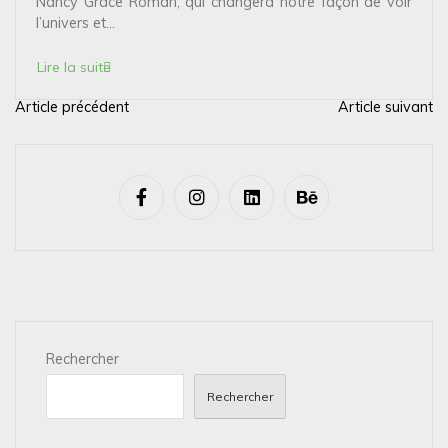
Nancy Grace Roman, qui changera notre façon de voir
l’univers et...
Lire la suite
Article précédent
Article suivant
N
a
v
i
g
a
t
i
Rechercher
o
n
Rechercher
d