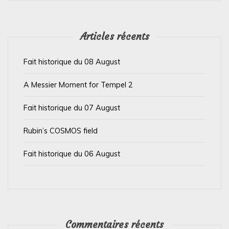
e
l
’
Articles récents
a
Fait historique du 08 August
r
t
A Messier Moment for Tempel 2
i
Fait historique du 07 August
c
l
Rubin’s COSMOS field
e
Fait historique du 06 August
Commentaires récents