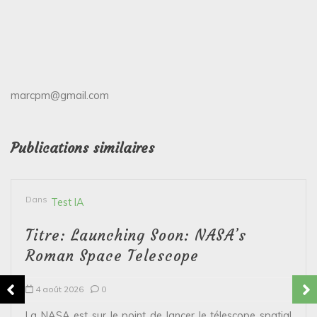
marcpm@gmail.com
Publications similaires
Dans
Test IA
Titre: Launching Soon: NASA’s
Roman Space Telescope
4 août 2026
0
La NASA est sur le point de lancer le télescope spatial