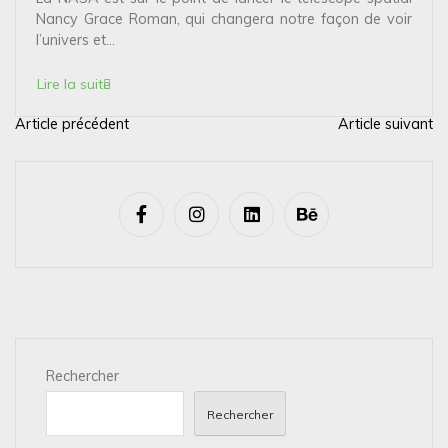
Nancy Grace Roman, qui changera notre façon de voir
l’univers et...
Lire la suite
Article précédent
Article suivant
N
a
v
i
g
a
t
i
Rechercher
o
n
Rechercher
d