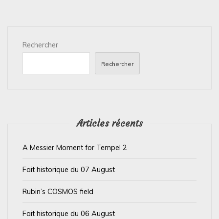
a
t
i
Rechercher
o
n
Rechercher
d
e
l
’
Articles récents
a
A Messier Moment for Tempel 2
r
t
Fait historique du 07 August
i
Rubin’s COSMOS field
c
l
Fait historique du 06 August