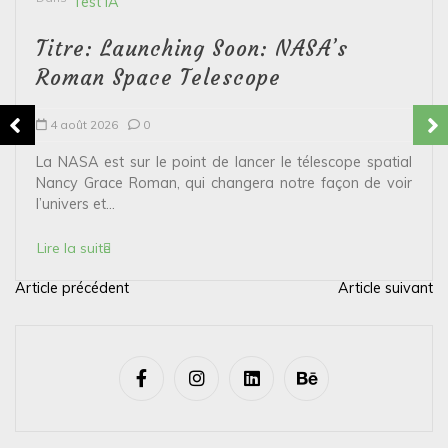
Test IA
Titre: Launching Soon: NASA’s
Roman Space Telescope
4 août 2026
0
La NASA est sur le point de lancer le télescope spatial
Nancy Grace Roman, qui changera notre façon de voir
l’univers et...
Lire la suite
Article précédent
Article suivant
N
a
v
i
g