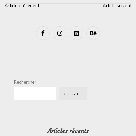
Article précédent
Article suivant
N
a
v
i
g
a
t
i
Rechercher
o
n
Rechercher
d
e
l
’
Articles récents