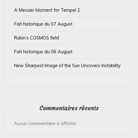
a
A Messier Moment for Tempel 2
r
t
Fait historique du 07 August
i
Rubin’s COSMOS field
c
l
Fait historique du 06 August
e
New Sharpest Image of the Sun Uncovers Instability
Commentaires récents
Aucun commentaire à afficher.