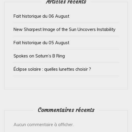
’
Articles récents
a
Fait historique du 06 August
r
t
New Sharpest Image of the Sun Uncovers Instability
i
Fait historique du 05 August
c
l
Spokes on Saturn’s B Ring
e
Éclipse solaire : quelles lunettes choisir ?
Commentaires récents
Aucun commentaire à afficher.