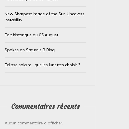
New Sharpest Image of the Sun Uncovers
Instability
Fait historique du 05 August
Spokes on Saturn’s B Ring
Éclipse solaire : quelles lunettes choisir ?
Commentaires récents
Dans
Test IA
Dans
Test
Aucun commentaire à afficher.