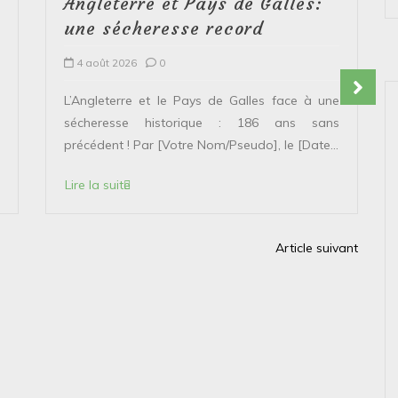
Angleterre et Pays de Galles:
une sécheresse record
4 août 2026
0
L’Angleterre et le Pays de Galles face à une
sécheresse historique : 186 ans sans
précédent ! Par [Votre Nom/Pseudo], le [Date...
Lire la suite
Article suivant