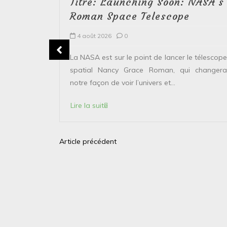
Titre: Launching Soon: NASA’s
Roman Space Telescope
4 août 2026
0
erver le
La NASA est sur le point de lancer le télescope
 solaire de
spatial Nancy Grace Roman, qui changera
points...
notre façon de voir l’univers et...
Lire la suite
Article précédent
N
a
v
i
g