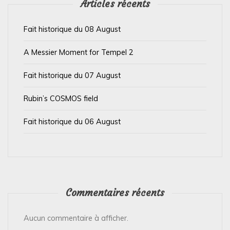
’
Articles récents
a
Fait historique du 08 August
r
t
A Messier Moment for Tempel 2
i
Fait historique du 07 August
c
l
Rubin’s COSMOS field
e
Fait historique du 06 August
Commentaires récents
Aucun commentaire à afficher.