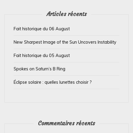
l
’
Articles récents
a
Fait historique du 06 August
r
t
New Sharpest Image of the Sun Uncovers Instability
i
Fait historique du 05 August
c
l
Spokes on Saturn’s B Ring
e
Éclipse solaire : quelles lunettes choisir ?
Commentaires récents