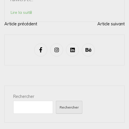
Lire la suite
Article précédent
Article suivant
N
a
v
i
g
a
t
i
Rechercher
o
n
Rechercher
d
e