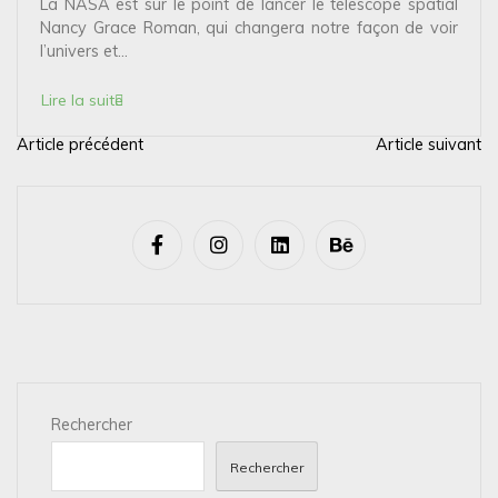
La NASA est sur le point de lancer le télescope spatial
Nancy Grace Roman, qui changera notre façon de voir
l’univers et...
Lire la suite
Article précédent
Article suivant
N
a
v
i
g
a
t
i
Rechercher
o
n
Rechercher
d