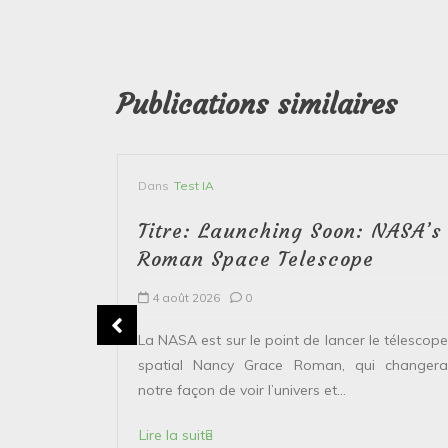
Publications similaires
Dans
Test IA
Titre: Launching Soon: NASA’s
Roman Space Telescope
4 août 2026
0
erver le
La NASA est sur le point de lancer le télescope
 solaire de
spatial Nancy Grace Roman, qui changera
points...
notre façon de voir l’univers et...
Lire la suite