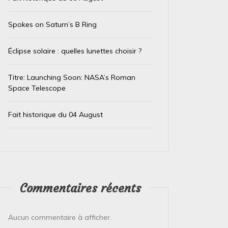
Spokes on Saturn’s B Ring
Éclipse solaire : quelles lunettes choisir ?
Titre: Launching Soon: NASA’s Roman
Space Telescope
Dans
Test IA
Dans
Test
Fait historique du 04 August
Le trésor caché des téléphones
El Ni
usagés de la Banque
immin
d’Angleterre
prépa
4 août 2026
0
4 août 
Commentaires récents
L’Or de Nos Téléphones : Un Trésor Recyclé
Le Pérou
pour un Futur Plus Vert Qui aurait cru que la
Face à l
précieuse bague ou le...
Pérou est
Aucun commentaire à afficher.