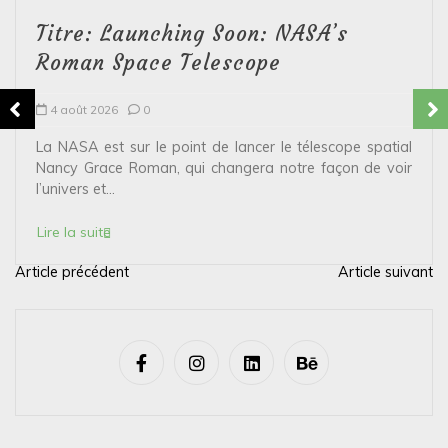
Titre: Launching Soon: NASA’s
Roman Space Telescope
4 août 2026
0
La NASA est sur le point de lancer le télescope spatial
Nancy Grace Roman, qui changera notre façon de voir
l’univers et...
Lire la suite
Article précédent
Article suivant
N
a
v
i
g
a