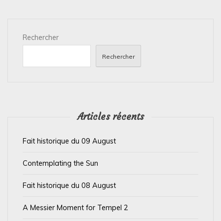
t
i
Rechercher
o
n
Rechercher
d
e
l
’
Articles récents
a
Fait historique du 09 August
r
t
Contemplating the Sun
i
Fait historique du 08 August
c
l
A Messier Moment for Tempel 2