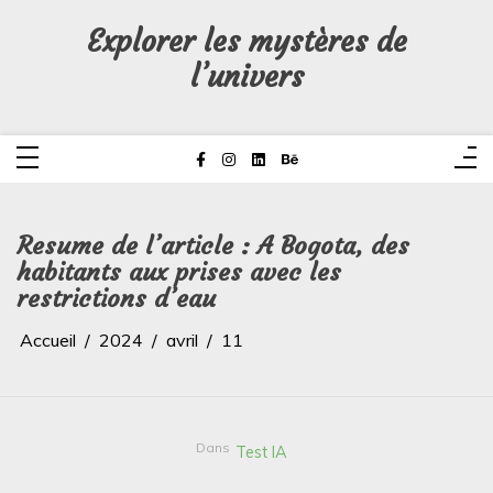
Aller
au
Explorer les mystères de
contenu
l’univers
Resume de l’article : A Bogota, des
habitants aux prises avec les
restrictions d’eau
Accueil
2024
avril
11
Dans
Test IA