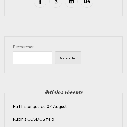
i
g
a
t
i
Rechercher
o
n
Rechercher
d
e
l
’
Articles récents
a
Fait historique du 07 August
r
t
Rubin’s COSMOS field