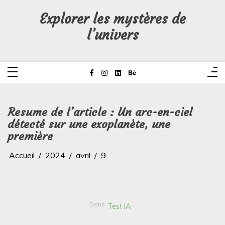
Aller
au
Explorer les mystères de
contenu
l’univers
Resume de l’article : Un arc-en-ciel
détecté sur une exoplanète, une
première
Accueil
2024
avril
9
Dans
Test IA