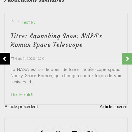
Dans
Test IA
Titre: Launching Soon: NASA’s
Roman Space Telescope
4 août 2026
0
La NASA est sur le point de lancer le télescope spatial
Nancy Grace Roman, qui changera notre façon de voir
l’univers et...
Lire la suite
Article précédent
Article suivant
N
a
v