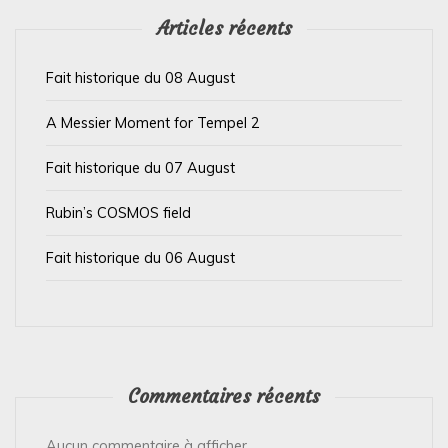
’
Articles récents
a
Fait historique du 08 August
r
t
A Messier Moment for Tempel 2
i
Fait historique du 07 August
c
l
Rubin’s COSMOS field
e
Fait historique du 06 August
Commentaires récents
Aucun commentaire à afficher.