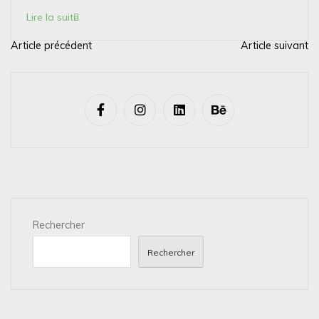
Lire la suite
Article précédent
Article suivant
N
a
v
i
g
a
t
i
Rechercher
o
n
Rechercher
d
e
l