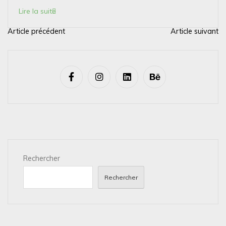
Lire la suite
Article précédent
Article suivant
N
a
v
i
g
a
t
i
Rechercher
o
n
Rechercher
d
e
l