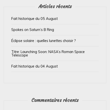
’
Articles récents
a
Fait historique du 05 August
r
t
Spokes on Saturn’s B Ring
i
Éclipse solaire : quelles lunettes choisir ?
c
l
Titre: Launching Soon: NASA’s Roman Space
Telescope
e
Fait historique du 04 August
Commentaires récents