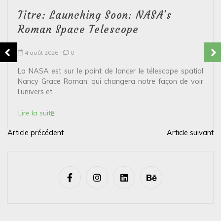
Titre: Launching Soon: NASA’s
Roman Space Telescope
4 août 2026
0
La NASA est sur le point de lancer le télescope spatial
Nancy Grace Roman, qui changera notre façon de voir
l’univers et...
Lire la suite
Article précédent
Article suivant
N
a
v
i
g
a