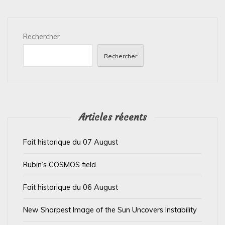
t
i
Rechercher
o
n
Rechercher
d
e
l
’
Articles récents
a
Fait historique du 07 August
r
t
Rubin’s COSMOS field
i
Fait historique du 06 August
c
l
New Sharpest Image of the Sun Uncovers Instability