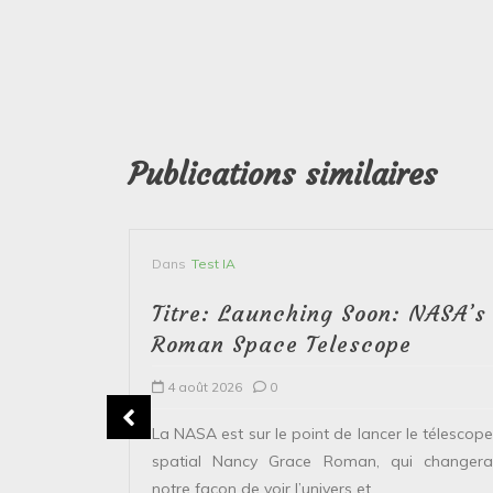
Publications similaires
Dans
Test IA
Titre: Launching Soon: NASA’s
Roman Space Telescope
4 août 2026
0
erver le
La NASA est sur le point de lancer le télescope
 solaire de
spatial Nancy Grace Roman, qui changera
points...
notre façon de voir l’univers et...