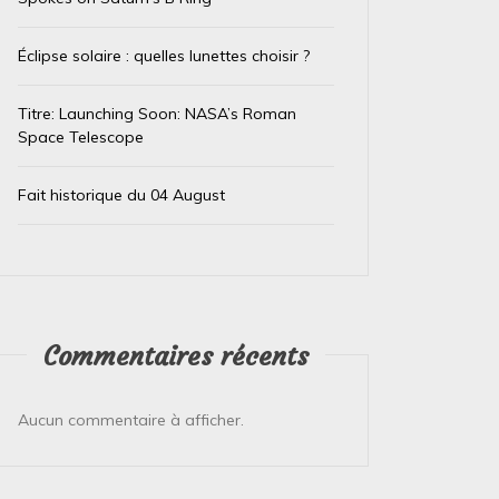
Éclipse solaire : quelles lunettes choisir ?
Titre: Launching Soon: NASA’s Roman
Space Telescope
Fait historique du 04 August
Dans
Test IA
Dans
Test
Le trésor caché des téléphones
El Ni
usagés de la Banque
immin
Commentaires récents
d’Angleterre
prépa
Aucun commentaire à afficher.
4 août 2026
0
4 août 
L’Or de Nos Téléphones : Un Trésor Recyclé
Le Pérou
pour un Futur Plus Vert Qui aurait cru que la
Face à l