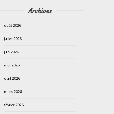
précieuse bague ou le...
Pérou est
Archives
Lire la suite
Lire la su
août 2026
juillet 2026
juin 2026
mai 2026
avril 2026
mars 2026
février 2026