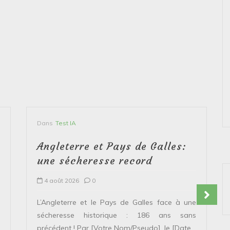
Dans
Test IA
Angleterre et Pays de Galles:
une sécheresse record
4 août 2026
0
L’Angleterre et le Pays de Galles face à une
sécheresse historique : 186 ans sans
précédent ! Par [Votre Nom/Pseudo], le [Date...