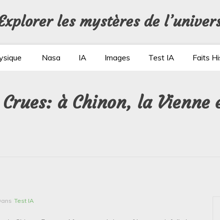
Explorer les mystères de l’univer
ysique
Nasa
IA
Images
Test IA
Faits Hi
: Crues: à Chinon, la Vienne
Dans
Test IA