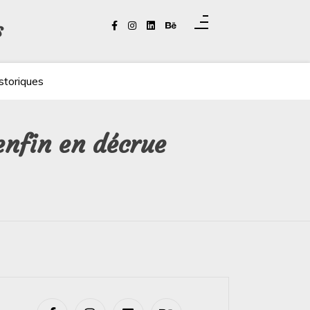
s
storiques
 enfin en décrue