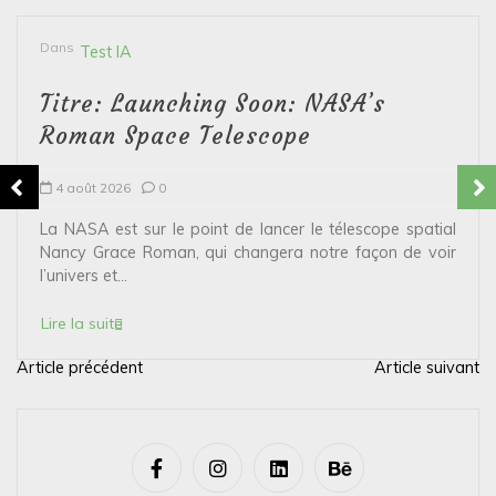
Dans
Test IA
Titre: Launching Soon: NASA’s
Roman Space Telescope
4 août 2026
0
La NASA est sur le point de lancer le télescope spatial
Nancy Grace Roman, qui changera notre façon de voir
l’univers et...
Lire la suite
Article précédent
Article suivant
N
a
v
i