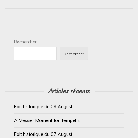
g
a
t
i
Rechercher
o
n
Rechercher
d
e
l
’
Articles récents
a
Fait historique du 08 August
r
t
A Messier Moment for Tempel 2
i
Fait historique du 07 August