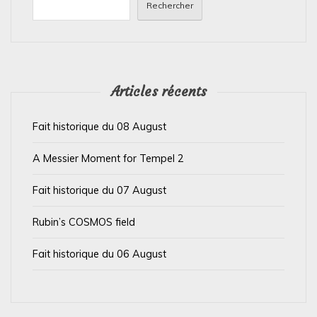
n
Rechercher
d
e
l
’
Articles récents
a
Fait historique du 08 August
r
t
A Messier Moment for Tempel 2
i
Fait historique du 07 August
c
l
Rubin’s COSMOS field
e
Fait historique du 06 August