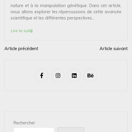
nature et à la manipulation génétique. Dans cet article,
nous allons explorer les répercussions de cette avancée
scientifique et les différentes perspectives...
Lire la suite
Article précédent
Article suivant
N
a
v
i
g
a
t
i
Rechercher
o