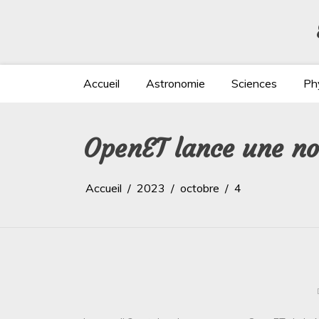
Aller
au
contenu
Accueil
Astronomie
Sciences
Ph
OpenET lance une no
Accueil
2023
octobre
4