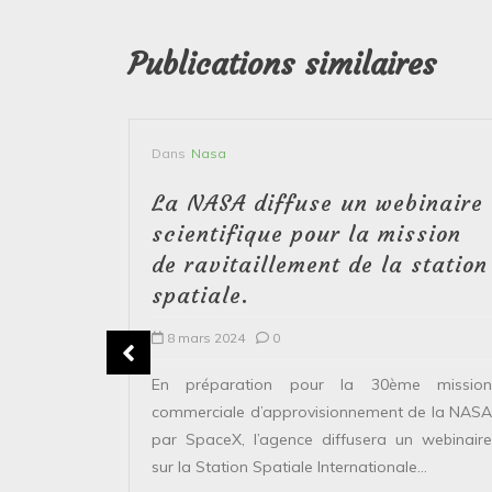
Publications similaires
Dans
Nasa
yson,
La NASA diffuse un webinaire
ute to
scientifique pour la mission
de ravitaillement de la station
spatiale.
8 mars 2024
0
ing NASA
essfully
En préparation pour la 30ème mission
y from the
commerciale d’approvisionnement de la NASA
...
par SpaceX, l’agence diffusera un webinaire
sur la Station Spatiale Internationale...