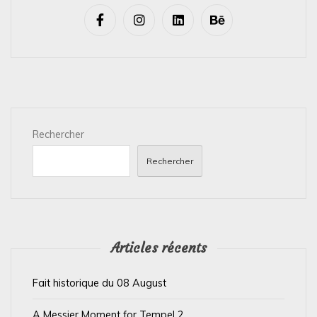
v
i
g
a
t
i
Rechercher
o
n
Rechercher
d
e
l
’
Articles récents
a
Fait historique du 08 August
r
t
A Messier Moment for Tempel 2