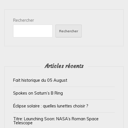
t
i
Rechercher
o
n
Rechercher
d
e
l
’
Articles récents
a
Fait historique du 05 August
r
t
Spokes on Saturn’s B Ring
i
Éclipse solaire : quelles lunettes choisir ?
c
l
Titre: Launching Soon: NASA’s Roman Space
Telescope
e