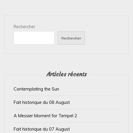
a
t
i
Rechercher
o
n
Rechercher
d
e
l
’
Articles récents
a
Contemplating the Sun
r
t
Fait historique du 08 August
i
A Messier Moment for Tempel 2
c
l
Fait historique du 07 August