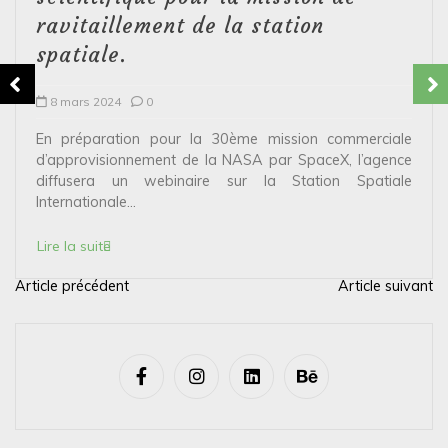
ravitaillement de la station
spatiale.
8 mars 2024
0
En préparation pour la 30ème mission commerciale
d’approvisionnement de la NASA par SpaceX, l’agence
diffusera un webinaire sur la Station Spatiale
Internationale...
Lire la suite
Article précédent
Article suivant
N
a
v
i
g