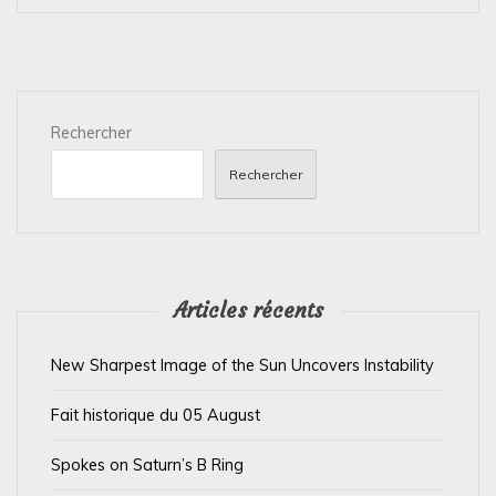
a
t
i
Rechercher
o
n
Rechercher
d
e
l
’
Articles récents
a
New Sharpest Image of the Sun Uncovers Instability
r
t
Fait historique du 05 August
i
Spokes on Saturn’s B Ring
c