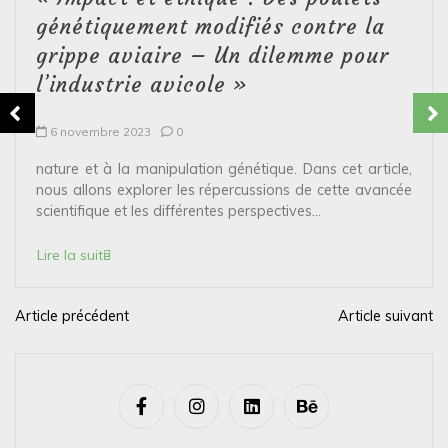
génétiquement modifiés contre la
grippe aviaire – Un dilemme pour
l’industrie avicole »
6 novembre 2023
0
nature et à la manipulation génétique. Dans cet article,
nous allons explorer les répercussions de cette avancée
scientifique et les différentes perspectives...
Lire la suite
Article précédent
Article suivant
N
a
v
i
g