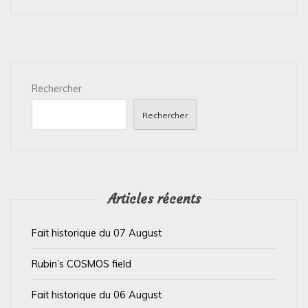
g
a
t
i
Rechercher
o
n
Rechercher
d
e
l
’
Articles récents
a
Fait historique du 07 August
r
t
Rubin’s COSMOS field
i
Fait historique du 06 August
c