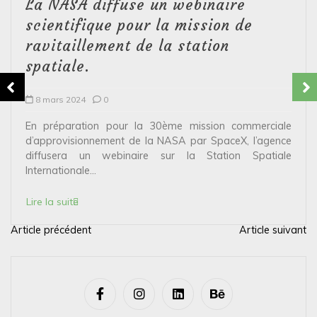
La NASA diffuse un webinaire
scientifique pour la mission de
ravitaillement de la station
spatiale.
8 mars 2024
0
En préparation pour la 30ème mission commerciale
d’approvisionnement de la NASA par SpaceX, l’agence
diffusera un webinaire sur la Station Spatiale
Internationale...
Lire la suite
Article précédent
Article suivant
N
a
v
i