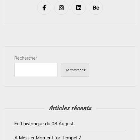
v
i
g
a
t
i
Rechercher
o
n
Rechercher
d
e
l
’
Articles récents
a
Fait historique du 08 August
r
t
A Messier Moment for Tempel 2