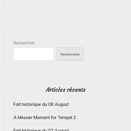
g
a
t
i
Rechercher
o
n
Rechercher
d
e
l
’
Articles récents
a
Fait historique du 08 August
r
t
A Messier Moment for Tempel 2
i
Fait historique du 07 August