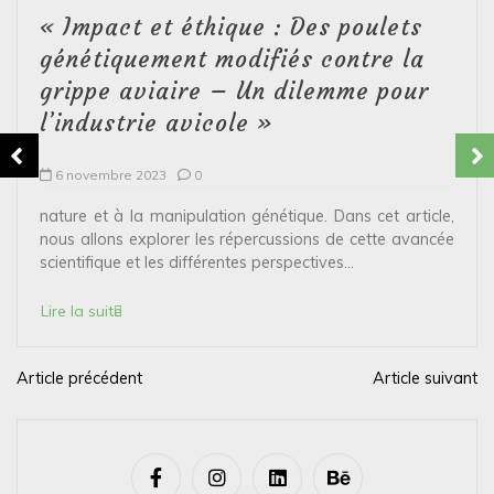
« Impact et éthique : Des poulets
génétiquement modifiés contre la
grippe aviaire – Un dilemme pour
l’industrie avicole »
6 novembre 2023
0
nature et à la manipulation génétique. Dans cet article,
nous allons explorer les répercussions de cette avancée
scientifique et les différentes perspectives...
Lire la suite
Article précédent
Article suivant
N
a
v
i