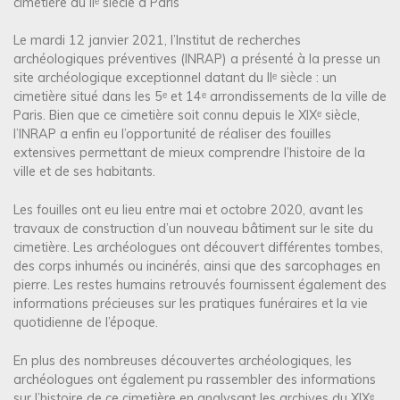
cimetière du IIᵉ siècle à Paris
Le mardi 12 janvier 2021, l’Institut de recherches
archéologiques préventives (INRAP) a présenté à la presse un
site archéologique exceptionnel datant du IIᵉ siècle : un
cimetière situé dans les 5ᵉ et 14ᵉ arrondissements de la ville de
Paris. Bien que ce cimetière soit connu depuis le XIXᵉ siècle,
l’INRAP a enfin eu l’opportunité de réaliser des fouilles
extensives permettant de mieux comprendre l’histoire de la
ville et de ses habitants.
Les fouilles ont eu lieu entre mai et octobre 2020, avant les
travaux de construction d’un nouveau bâtiment sur le site du
cimetière. Les archéologues ont découvert différentes tombes,
des corps inhumés ou incinérés, ainsi que des sarcophages en
pierre. Les restes humains retrouvés fournissent également des
informations précieuses sur les pratiques funéraires et la vie
quotidienne de l’époque.
En plus des nombreuses découvertes archéologiques, les
archéologues ont également pu rassembler des informations
sur l’histoire de ce cimetière en analysant les archives du XIXᵉ